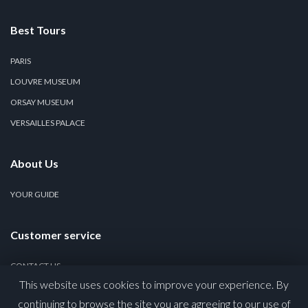
Best Tours
PARIS
LOUVRE MUSEUM
ORSAY MUSEUM
VERSAILLES PALACE
About Us
YOUR GUIDE
Customer service
CONTACT US
This website uses cookies to improve your experience. By
PRIVACY POLICY
continuing to browse the site you are agreeing to our use of