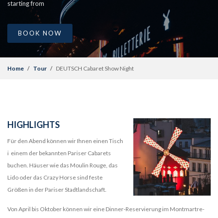
starting from
BOOK NOW
Home
Tour
DEUTSCH Cabaret Show Night
HIGHLIGHTS
Für den Abend können wir Ihnen einen Tisch
i einem der bekannten Pariser Cabarets
buchen. Häuser wie das Moulin Rouge, das
Lido oder das Crazy Horse sind feste
Größen in der Pariser Stadtlandschaft.
Von April bis Oktober können wir eine Dinner-Reservierung im Montmartre-