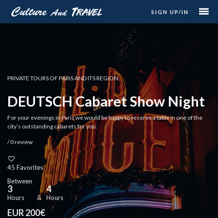
SIGN UP/IN
PRIVATE TOURS OF PARIS AND ITS REGION:
DEUTSCH Cabaret Show Night
For your evenings in Paris we would be happy to reserve a table in one of the
city’s outstanding cabarets for you.
/ 0 review
45 Favorites
Between
3
4
Hours
&
Hours
EUR 200€