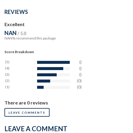
REVIEWS
Excellent
NAN
/ 5.0
NAN% recommend this package
Score Breakdown
(5)
()
(4)
()
(3)
()
(2)
(0)
(1)
(0)
There are 0 reviews
LEAVE COMMENTS
LEAVE A COMMENT